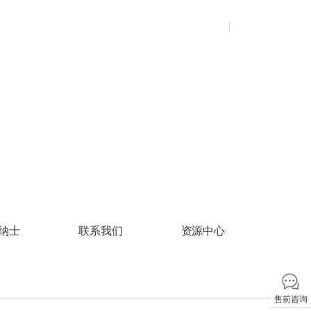
市政水务
安全废弃
校园招聘
煤矿
安全意识宣贯
资源中心
关于我们
售后中心
登录
注册
交换机类
交换机类
服务器
服务器
市政燃气
数据清除
社会招聘
金矿
政策标准解读
持续监督
铁矿
安全技术培训
公共资料库
以太网交换机系列
以太网交换机系列
蛟龙服务器
通用服务器
产品资料库
工业交换机系列
工业交换机系列
AI算力服务器
渠道资料库
企业光网络
信创服务器
超融合
机框交换机系列
存储服务器
无线通信类
网络管理软件
超融合
边缘计算服务器
无线通信系列
数据中心级以太网交换机
超融合
无线通信类
超融合系统
无线通信系列
纳士
联系我们
资源中心
云桌面
售前咨询
云桌面系统