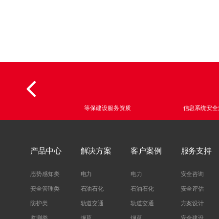
上
移
蜜
单
终
上
蜜
终
零
统
数
CRT Tool认证
等保建设服务资质
信息系统安全
产品中心
解决方案
客户案例
服务支持
态势感知类
电力
电力
安全咨询
安全管理类
石油石化
石油石化
安全评估
防护类
轨道交通
轨道交通
方案设计
监测类
烟草
烟草
安全建设