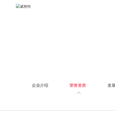
水力发电
安全标准咨询
渠道体系
油气开采
风险评估
新闻动态
其他
WINCLAW
产品中心
态势感知类
态势感知类
安全管理类
安全管理类
防
火力发电
安全规划咨询
加入我们
油气炼化
渗透测试
渠道查询
风电发电
安全管理咨询
油气储运
安全检查
A
态势分析与安全运营管
态势分析与安全运营管
统一安全管理平台
统一安全管理平台
工
工
光伏发电
P
理平台
理平台
日志审计与分析系统
日志审计与分析系统
工
工
C
安全应急
工业互联网雷达
工业互联网雷达
安全运维管理系统
安全运维管理系统
主
主
工
工
应急响应
视频中心
第
第
其他
应急演练
W
数
事件溯源
企业宣传片
冶金
网
数
培训视频
医疗
防
W
高校
工
网
换
科研院所
防
车
军工
工
企业介绍
荣誉资质
发
网
换
U
车
移
网
单
U