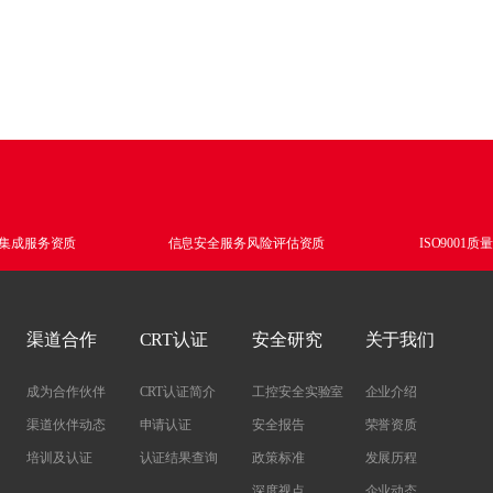
网行为审计系统
动介质安检站
罐诱捕系统
向隔离网关
端检测与响应系统
网行为审计系统
罐诱捕系统
端检测与响应系统
信任安全访问控制系
据备份与恢复系统
集成服务资质
信息安全服务风险评估资质
ISO9001
渠道合作
CRT认证
安全研究
关于我们
成为合作伙伴
CRT认证简介
工控安全实验室
企业介绍
渠道伙伴动态
申请认证
安全报告
荣誉资质
培训及认证
认证结果查询
政策标准
发展历程
深度视点
企业动态