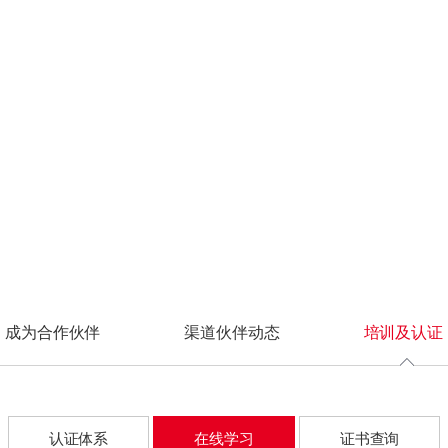
信号系统
合规差距分析
认证体系
制丝系统
安全技术体系
汽车制造
安全设备管理
解决方案
客户案例
服务支持
渠道合作
CRT认证
安全研究
护类
防护类
监测类
监测类
检查评估类
检查评估类
综合监控系统
安全措施选择
在线学习
卷包系统
安全管理体系
3C制造
安全事件管理
FC系统
整体方案设计
证书查询
动力系统
安全服务体系
装备制造
安全合规性审计
业防火墙
业防火墙
工控安全监测与审计系
工控安全监测与审计系
工控漏洞挖掘平台
工控漏洞挖掘平台
IS系统
物流系统
统
统
控主机卫士
控主机卫士
工控漏洞扫描平台
工控漏洞扫描平台
CTV系统
入侵检测系统
入侵检测系统
机防勒索系统
机防勒索系统
工控等保检查工具箱
工控等保检查工具箱
高级威胁检测系统
高级威胁检测系统
业互联防火墙
业互联防火墙
安全配置核查系统
安全配置核查系统
车载网络安全监测与审
车载网络安全监测与审
二代防火墙
二代防火墙
漏洞扫描系统
计系统
计系统
EB应用防火墙
据库审计系统
数据库审计系统
数据库审计系统
络入侵防御系统
据库防火墙
数据安全类
网络流量安全分析系统
网络流量安全分析系统
毒墙
EB应用防火墙
控安全隔离与信息交
络入侵防御系统
数据库审计系统
系统
毒墙
数据库防火墙
载防火墙
控安全隔离与信息交
数据安全统一管理平台
成为合作伙伴
渠道伙伴动态
培训及认证
络准入系统
系统
终端数据防泄漏系统
SB综合保护装置
载防火墙
网络数据防泄漏系统
动介质安检站
络准入系统
数据备份与恢复系统
向隔离网关
SB综合保护装置
认证体系
在线学习
证书查询