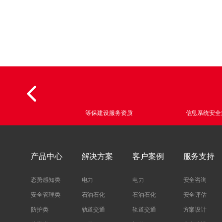
上
移
蜜
单
终
上
蜜
终
零
统
数
CRT Tool认证
等保建设服务资质
信息系统安全
产品中心
解决方案
客户案例
服务支持
态势感知类
电力
电力
安全咨询
安全管理类
石油石化
石油石化
安全评估
防护类
轨道交通
轨道交通
方案设计