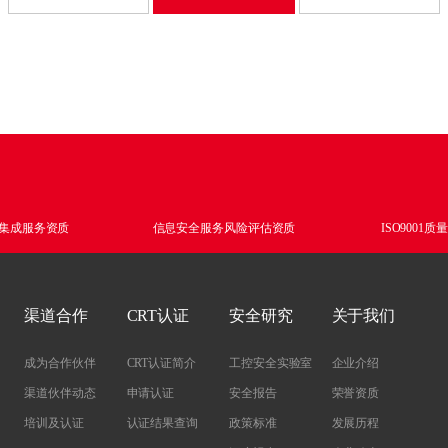
网行为审计系统
动介质安检站
罐诱捕系统
向隔离网关
端检测与响应系统
网行为审计系统
罐诱捕系统
端检测与响应系统
信任安全访问控制系
据备份与恢复系统
集成服务资质
信息安全服务风险评估资质
ISO9001
渠道合作
CRT认证
安全研究
关于我们
成为合作伙伴
CRT认证简介
工控安全实验室
企业介绍
渠道伙伴动态
申请认证
安全报告
荣誉资质
培训及认证
认证结果查询
政策标准
发展历程