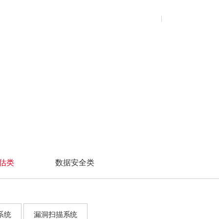
市政水务
安全废弃
校园招聘
煤矿
安全意识宣贯
资源中心
关于我们
售后中心
登录
注册
交换机类
交换机类
服务器
服务器
市政燃气
数据清除
社会招聘
金矿
政策标准解读
持续监督
铁矿
安全技术培训
公共资料库
以太网交换机系列
以太网交换机系列
蛟龙服务器
通用服务器
产品资料库
工业交换机系列
工业交换机系列
AI算力服务器
渠道资料库
企业光网络
信创服务器
超融合
机框交换机系列
存储服务器
无线通信类
网络管理软件
超融合
边缘计算服务器
无线通信系列
数据中心级以太网交换机
超融合
无线通信类
超融合系统
无线通信系列
估类
数据安全类
云桌面
系统
漏洞扫描系统
云桌面系统