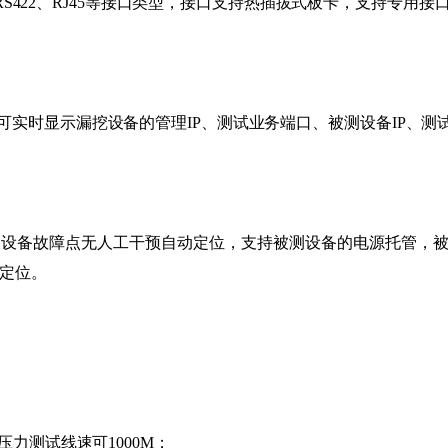
85、RS422、RJ45等接口类型，接口支持热插拔式板卡，支持专用
，可实时显示漏挖设备的管理IP、测试业务端口、被测设备IP、
测设备故障点无人工干预自动定位，支持被测设备的电源托管，
定位。
力测试线速可1000M；