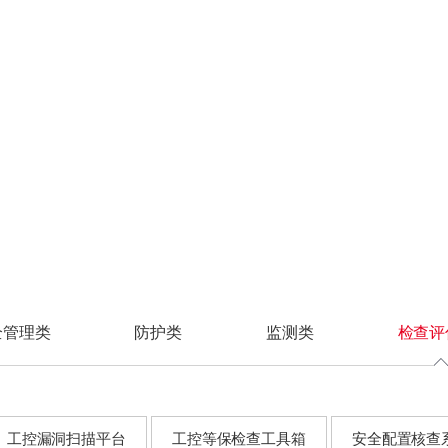
信号系统
合规差距分析
认证体系
制丝系统
安全技术体系
汽车制造
安全设备管理
解决方案
客户案例
服务支持
渠道合作
CRT认证
安全研究
护类
防护类
监测类
监测类
检查评估类
检查评估类
综合监控系统
安全措施选择
在线学习
卷包系统
安全管理体系
3C制造
安全事件管理
FC系统
整体方案设计
证书查询
动力系统
安全服务体系
装备制造
安全合规性审计
业防火墙
业防火墙
工控安全监测与审计系
工控安全监测与审计系
工控漏洞挖掘平台
工控漏洞挖掘平台
IS系统
物流系统
统
统
控主机卫士
控主机卫士
工控漏洞扫描平台
工控漏洞扫描平台
CTV系统
入侵检测系统
入侵检测系统
机防勒索系统
机防勒索系统
工控等保检查工具箱
工控等保检查工具箱
高级威胁检测系统
高级威胁检测系统
业互联防火墙
业互联防火墙
安全配置核查系统
安全配置核查系统
车载网络安全监测与审
车载网络安全监测与审
二代防火墙
二代防火墙
漏洞扫描系统
计系统
计系统
EB应用防火墙
据库审计系统
数据库审计系统
数据库审计系统
络入侵防御系统
据库防火墙
数据安全类
网络流量安全分析系统
网络流量安全分析系统
毒墙
EB应用防火墙
控安全隔离与信息交
络入侵防御系统
数据库审计系统
系统
毒墙
数据库防火墙
载防火墙
控安全隔离与信息交
数据安全统一管理平台
全管理类
防护类
监测类
检查评
络准入系统
系统
终端数据防泄漏系统
SB综合保护装置
载防火墙
网络数据防泄漏系统
动介质安检站
络准入系统
数据备份与恢复系统
向隔离网关
SB综合保护装置
工控漏洞扫描平台
工控等保检查工具箱
安全配置核查