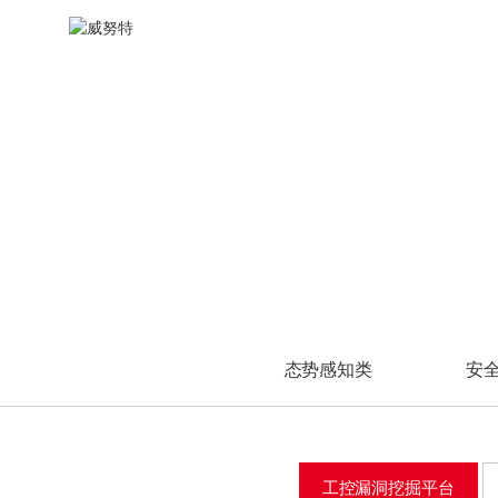
水力发电
安全标准咨询
渠道体系
油气开采
风险评估
新闻动态
其他
WINCLAW
产品中心
态势感知类
态势感知类
安全管理类
安全管理类
防
火力发电
安全规划咨询
加入我们
油气炼化
渗透测试
渠道查询
风电发电
安全管理咨询
油气储运
安全检查
A
态势分析与安全运营管
态势分析与安全运营管
统一安全管理平台
统一安全管理平台
工
工
光伏发电
P
理平台
理平台
日志审计与分析系统
日志审计与分析系统
工
工
C
安全应急
工业互联网雷达
工业互联网雷达
安全运维管理系统
安全运维管理系统
主
主
工
工
应急响应
视频中心
第
第
其他
应急演练
W
数
事件溯源
企业宣传片
冶金
网
数
培训视频
医疗
防
W
高校
工
网
换
科研院所
防
车
军工
工
态势感知类
安
网
换
U
车
移
网
单
U
工控漏洞挖掘平台