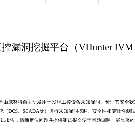
网行为审计系统
动介质安检站
罐诱捕系统
向隔离网关
端检测与响应系统
网行为审计系统
罐诱捕系统
端检测与响应系统
信任安全访问控制系
控漏洞挖掘平台（VHunter IV
据备份与恢复系统
VM）是由威努特自主研发用于发现工控设备未知漏洞、验证其安全状况
系统（DCS、SCADA等）进行未知漏洞挖掘、安全性和健壮性
标准的测试报告，清晰定位问题并提供测试报文便于问题回溯，能显著