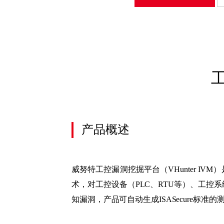
上
移
蜜
单
终
上
蜜
终
零
工
统
数
产品概述
威努特工控漏洞挖掘平台（VHunter I
术，对工控设备（PLC、RTU等）、工控
知漏洞，产品可自动生成ISASecure