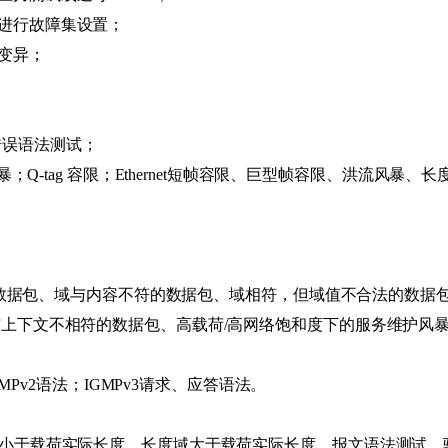
进行故障集设置；
变异；
-tag错误语法测试；
暴；Q-tag 容限；Ethernet短帧容限、巨型帧容限、洪流风暴
畸形数据包、域与内容不符的数据包、域相符，但域值不合法的数据包
与上下文不相符的数据包、高载荷/高网络饱和度下的服务维护风
GMPv2语法；IGMPv3请求、应答语法。
域小于载荷实际长度、长度域大于载荷实际长度、报文语法测试、